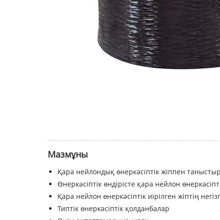
Мазмұны
Қара нейлондық өнеркәсіптік жіппен танысты
Өнеркәсіптік өндірісте қара нейлон өнеркәсіпт
Қара нейлон өнеркәсіптік иірілген жіптің негі
Типтік өнеркәсіптік қолданбалар