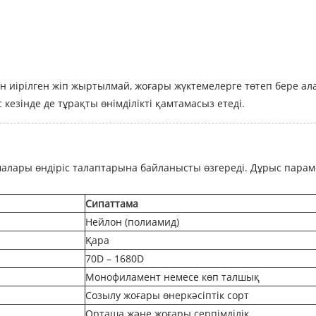
он иірілген жіп жыртылмай, жоғары жүктемелерге төтеп бере ал
с кезінде де тұрақты өнімділікті қамтамасыз етеді.
малары өндіріс талаптарына байланысты өзгереді. Дұрыс параме
Сипаттама
Нейлон (полиамид)
Қара
70D – 1680D
Монофиламент немесе көп талшық
Созылу жоғары өнеркәсіптік сорт
Орташа және жоғары серпімділік