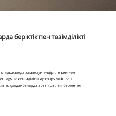
да беріктік пен төзімділікті
ығы арқасында заманауи өндірісте кеңінен
мен жұмыс сенімділігін арттыру үшін осы
әсіптік қолданбаларда артықшылық берілетіні