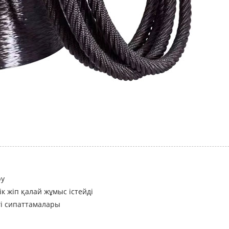
ру
ік жіп қалай жұмыс істейді
згі сипаттамалары