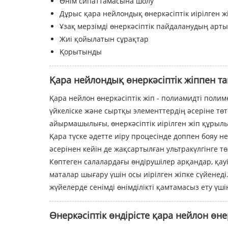
Өнім сипаттамасына шолу
Дұрыс қара нейлондық өнеркәсіптік иірілген ж
Ұзақ мерзімді өнеркәсіптік пайдаланудың ар
Жиі қойылатын сұрақтар
Қорытынды
Қара нейлондық өнеркәсіптік жіппен т
Қара нейлон өнеркәсіптік жіп - полиамидті поли
үйкеліске және сыртқы элементтердің әсеріне тө
айырмашылығы, өнеркәсіптік иірілген жіп құрыл
Қара түске әдетте иіру процесінде доппен бояу не
әсерінен кейін де жақсартылған ультракүлгінге тө
Көптеген салалардағы өндірушілер арқандар, қауі
маталар шығару үшін осы иірілген жіпке сүйенед
жүйелерде сенімді өнімділікті қамтамасыз ету үшін
Өнеркәсіптік өндірісте қара нейлон өне