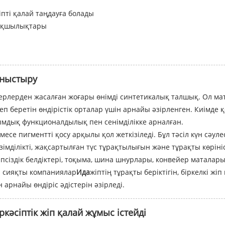
іпті қалай таңдауға болады
тықшылықтары
аныстыру
мерлерден жасалған жоғары өнімді синтетикалық талшық. Ол мат
теп беретін өндірістік орталар үшін арнайы әзірленген. Киімд
ымдық функционалдылық пен сенімділікке арналған.
месе пигментті қосу арқылы қол жеткізіледі. Бұл тәсіл күн сәу
зімділікті, жақсартылған түс тұрақтылығын және тұрақты көрініс
псіздік белдіктері, тоқыма, шина шнурлары, конвейер маталары
і. сияқты компаниялар
Ида
жіптің тұрақты беріктігін, біркелкі ж
 арнайы өндіріс әдістерін әзірледі.
ркәсіптік жіп қалай жұмыс істейді