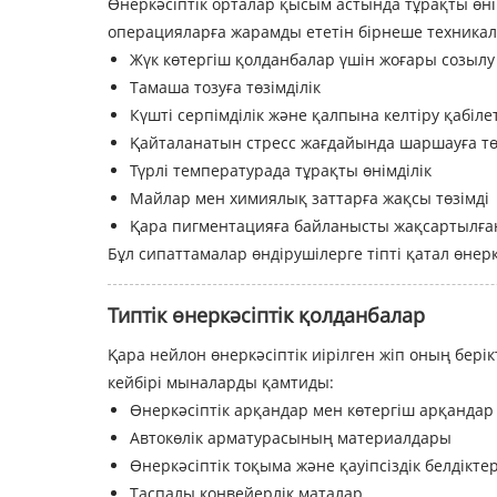
Өнеркәсіптік орталар қысым астында тұрақты өнім
операцияларға жарамды ететін бірнеше техника
Жүк көтергіш қолданбалар үшін жоғары созылу 
Тамаша тозуға төзімділік
Күшті серпімділік және қалпына келтіру қабілет
Қайталанатын стресс жағдайында шаршауға төз
Түрлі температурада тұрақты өнімділік
Майлар мен химиялық заттарға жақсы төзімді
Қара пигментацияға байланысты жақсартылға
Бұл сипаттамалар өндірушілерге тіпті қатал өнер
Типтік өнеркәсіптік қолданбалар
Қара нейлон өнеркәсіптік иірілген жіп оның бер
кейбірі мыналарды қамтиды:
Өнеркәсіптік арқандар мен көтергіш арқандар
Автокөлік арматурасының материалдары
Өнеркәсіптік тоқыма және қауіпсіздік белдіктер
Таспалы конвейерлік маталар