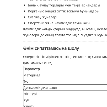
Балық аулау торлары мен теңіз арқандары
Қорғаныс өнеркәсіптік тоқыма бұйымдары
Сүзгілеу жүйелері
Спорттық және қауіпсіздік техникасы
Қауіпсіздік жабдықтарын өндіруде, мысалы, нейл
жүйелерінде оның тозуға төзімділігі үздіксіз жұмы
Өнім сипаттамасына шолу
Өнеркәсіптік иірілген жіптің техникалық сипатта
қамтамасыз етеді.
Параметр
Материал
Түс
Деньерлік диапазон
Жіп түрі
Күш
Ұзарту