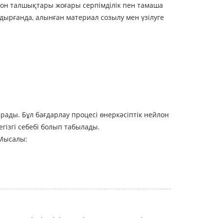
йлон талшықтары жоғары серпімділік пен тамаша
ырғанда, алынған материал созылу мен үзілуге ​​
рады. Бұл бағдарлау процесі өнеркәсіптік нейлон
гізгі себебі болып табылады.
 Мысалы: