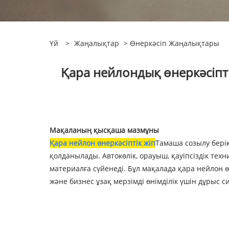
Үй
>
Жаңалықтар
>
Өнеркәсіп Жаңалықтары
Қара нейлондық өнеркәсіптік
Мақаланың қысқаша мазмұны
Қара нейлон өнеркәсіптік жіп
Тамаша созылу берік
қолданылады. Автокөлік, орауыш, қауіпсіздік техн
материалға сүйенеді. Бұл мақалада қара нейлон ө
және бизнес ұзақ мерзімді өнімділік үшін дұрыс 