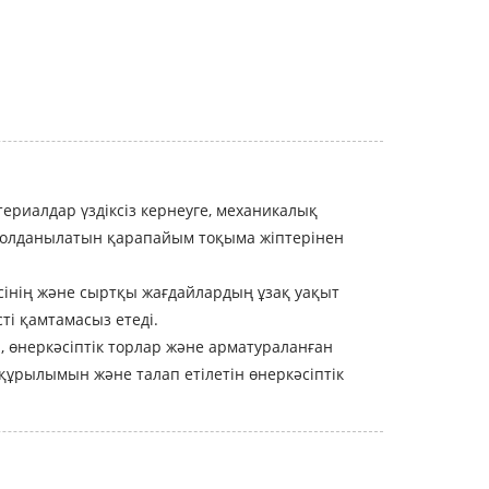
ериалдар үздіксіз кернеуге, механикалық
е қолданылатын қарапайым тоқыма жіптерінен
лесінің және сыртқы жағдайлардың ұзақ уақыт
ті қамтамасыз етеді.
, өнеркәсіптік торлар және арматураланған
іп құрылымын және талап етілетін өнеркәсіптік