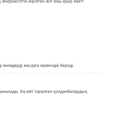
өнеркәсіптік иірілген жіп оны ауыр жүкті
 өнімдерді жасауға мүмкіндік береді.
лданылады. Ең көп таралған қолданбалардың