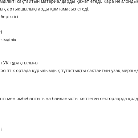
ділікті сақтайтын материалдарды қажет етеді. Қара нейлондық 
лық артықшылықтарды қамтамасыз етеді.
беріктігі
і
імділік
н УК тұрақтылығы
кәсіптік ортада құрылымдық тұтастықты сақтайтын ұзақ мерзімді
іктігі мен әмбебаптығына байланысты көптеген секторларда қо
і