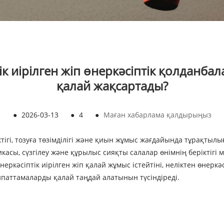
 иірілген жіп өнеркәсіптік қолданбалар
қалай жақсартады?
●
2026-03-13
●
4
●
Маған хабарлама қалдырыңыз
тігі, тозуға төзімділігі және қиын жұмыс жағдайында тұрақтыл
икасы, сүзгілеу және құрылыс сияқты салалар өнімнің беріктігі 
неркәсіптік иірілген жіп қалай жұмыс істейтіні, неліктен өнерк
сипаттамаларды қалай таңдай алатынын түсіндіреді.