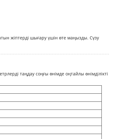
атын жіптерді шығару үшін өте маңызды. Сүзу
трлерді таңдау соңғы өнімде оңтайлы өнімділікті