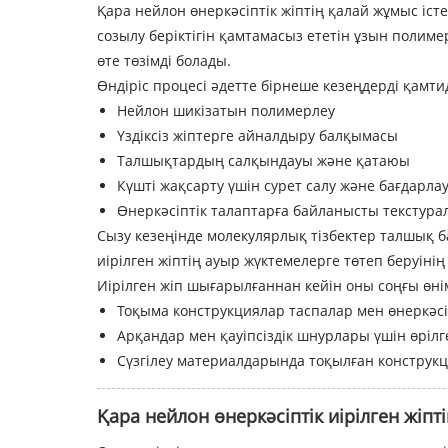
Қара нейлон өнеркәсіптік жіптің қалай жұмыс іс
созылу беріктігін қамтамасыз ететін ұзын полимер
өте төзімді болады.
Өндіріс процесі әдетте бірнеше кезеңдерді қамти
Нейлон шикізатын полимерлеу
Үздіксіз жіптерге айналдыру балқымасы
Талшықтардың салқындауы және қатаюы
Күшті жақсарту үшін сурет салу және бағдарла
Өнеркәсіптік талаптарға байланысты текстура
Сызу кезеңінде молекулярлық тізбектер талшық ба
иірілген жіптің ауыр жүктемелерге төтеп беруіні
Иірілген жіп шығарылғаннан кейін оны соңғы өні
Тоқыма конструкциялар таспалар мен өнеркәс
Арқандар мен қауіпсіздік шнурлары үшін өріл
Сүзгілеу материалдарында тоқылған конструк
Қара нейлон өнеркәсіптік иірілген жіпт