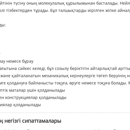
тейтінін түсіну оның молекулалық құрылымынан басталады. Не
лі тізбектерден тұрады. Бұл талшықтарды иірілген жіпке айналд
ды:
у
лау немесе бұрау
ғытына сәйкес келеді, бұл созылу беріктігін айтарлықтай артты
ң және қайталанатын механикалық кернеулерге төтеп беруінің не
мге қолдануға байланысты тоқуға, өруге немесе тоқуға болады.
іптік маталар үшін қолданылады
ген конструкциялар қолданылады
циялар қолданылады
ің негізгі сипаттамалары